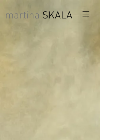
martina
SKALA